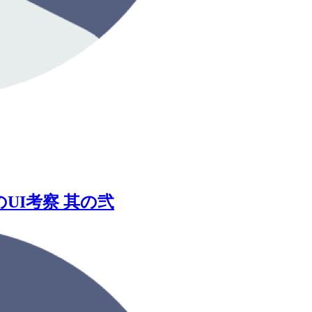
ANのUI考察 其の弐