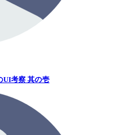
ANのUI考察 其の壱