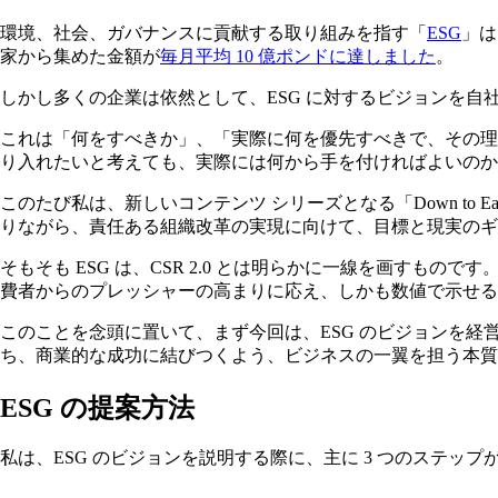
環境、社会、ガバナンスに貢献する取り組みを指す「
ESG
」は
家から集めた金額が
毎月平均 10 億ポンドに達しました
。
しかし多くの企業は依然として、ESG に対するビジョンを
これは「何をすべきか」、「実際に何を優先すべきで、その理
り入れたいと考えても、実際には何から手を付ければよいのか
このたび私は、新しいコンテンツ シリーズとなる「Down t
りながら、責任ある組織改革の実現に向けて、目標と現実のギ
そもそも ESG は、CSR 2.0 とは明らかに一線を画す
費者からのプレッシャーの高まりに応え、しかも数値で示せる
このことを念頭に置いて、まず今回は、ESG のビジョンを経
ち、商業的な成功に結びつくよう、ビジネスの一翼を担う本質
ESG の提案方法
私は、ESG のビジョンを説明する際に、主に 3 つのステッ