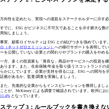
方向性を定めたら、実現への道筋をステークホルダーに示す必
すでに、ESG がビジネスに不可欠であることを示す膨大な
周知しましょう。
事実、顧客ロイヤルティは ESG との結びつきを強めています。V
ロ（ネットゼロエミッション）
への移行サポートを表明してい
ーを公開していない企業との関わりやブランドの購入をやめる
一方、多くの投資家も「善良な」商品やサービスへの投資を継
あります。また、生命保険/年金を取り扱うスコットランドの企業である S
らかにしています。企業が支持を得るには、ESG への関与を
証拠があるか、監査/調査を実施しましょう。
また、先進的な企業からもインスピレーションを獲得しましょ
ことが、McKinsey による調査で確認されています。欧州におけ
11.4%
となっています。
ステップ
3
：ルールブックを書き換えな