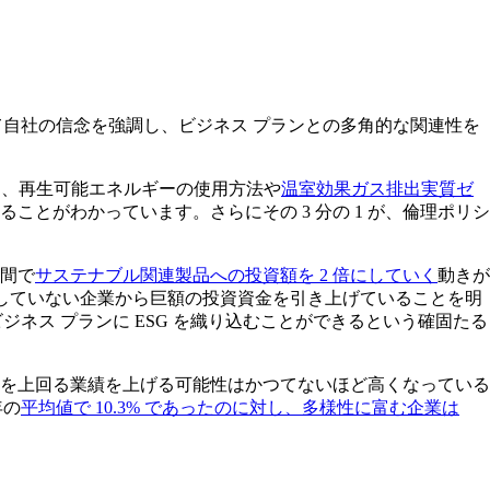
て自社の信念を強調し、ビジネス プランとの多角的な関連性を
%）は、再生可能エネルギーの使用方法や
温室効果ガス排出実質ゼ
とがわかっています。さらにその 3 分の 1 が、倫理ポリシ
年間で
サステナブル関連製品への投資額を 2 倍にしていく
動きが
たしていない企業から巨額の投資資金を引き上げていることを明
ネス プランに ESG を織り込むことができるという確固たる
を上回る業績を上げる可能性はかつてないほど高くなっている
年の
平均値で 10.3% であったのに対し、多様性に富む企業は