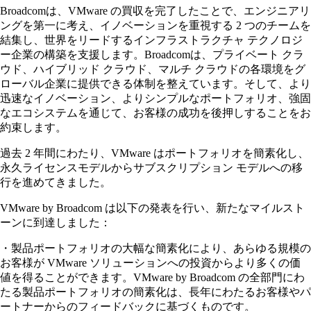
Broadcomは、VMware の買収を完了したことで、エンジニアリ
ングを第一に考え、イノベーションを重視する 2 つのチームを
結集し、世界をリードするインフラストラクチャ テクノロジ
ー企業の構築を支援します。Broadcomは、プライベート クラ
ウド、ハイブリッド クラウド、マルチ クラウドの各環境をグ
ローバル企業に提供できる体制を整えています。そして、より
迅速なイノベーション、よりシンプルなポートフォリオ、強固
なエコシステムを通じて、お客様の成功を後押しすることをお
約束します。
過去 2 年間にわたり、VMware はポートフォリオを簡素化し、
永久ライセンスモデルからサブスクリプション モデルへの移
行を進めてきました。
VMware by Broadcom は以下の発表を行い、新たなマイルスト
ーンに到達しました：
・製品ポートフォリオの大幅な簡素化により、あらゆる規模の
お客様が VMware ソリューションへの投資からより多くの価
値を得ることができます。VMware by Broadcom の全部門にわ
たる製品ポートフォリオの簡素化は、長年にわたるお客様やパ
ートナーからのフィードバックに基づくものです。