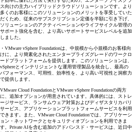
ト効率に優れた方法で実行するための、エンタープライズクラ
ス向けの主力ハイブリッドクラウドソリューションです。より
多くのお客様にこのソリューションのメリットを享受していた
だくため、従来のサブスクリプション定価を半額に引き下げ、
ソリューションのアクティベーションやライフサイクル管理の
サポート強化を含む、より高いサポートサービスレベルを追加
しました。
・VMware vSphere Foundationは、中規模から小規模のお客様向
けに、より簡素化されたエンタープライズグレードのワークロ
ードプラットフォームを提供します。このソリューションは、
vSphereとインテリジェントな運用管理製品を統合し、最高の
パフォーマンス、可用性、効率性を、より高い可視性と洞察力
で提供します。
VMware Cloud FoundationとVMware vSphere Foundationの両方
に、追加オプションが用意されています。具体的には、ストレ
ージサービス、ランサムウェア対策およびディザスタリカバリ
サービス、アプリケーションプラットフォームサービスを利用
できます。また、VMware Cloud Foundationでは、アプリケーシ
ョン・ネットワークとセキュリティオプションを利用できま
す。Private AIを含む追加のアドバンスド・サービスは、近日中