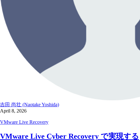
吉田 尚壮 (Naotake Yoshida)
April 8, 2026
VMware Live Recovery
VMware Live Cyber Recovery で実現する