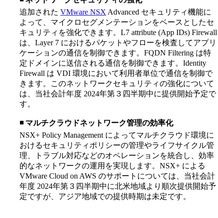
追加された
VMware NSX
Advanced セキュリティ機能に
よって、マイクロセグメンテーションをベースとしたセ
キュリティを強化できます。L7 attribute (App IDs) Firewall
は、Layer 7 におけるパケットやフローを検査してアプリ
ケーションの通信を制御できます。FQDN Filtering は特
定ドメインに送信される通信を制御できます。Identity
Firewall は VDI 環境において利用者単位で通信を制御で
きます。このネットワークセキュリティの強化について
は、当社会計年度 2024年第３四半期中に提供開始予定で
す。
◾️ マルチクラウドネットワーク管理の効率化
NSX+ Policy Management によってマルチクラウド環境に
おけるセキュリティポリシーの管理やライフサイクル管
理、トラブル対応などのオペレーションを統合し、効率
的なネットワークの運用を実現します。NSX+ による
VMware Cloud on AWS のサポートについては、当社会計
年度 2024年第３四半期中に北米地域より順次提供開始予
定ですが、アジア地域での提供時期は未定です。