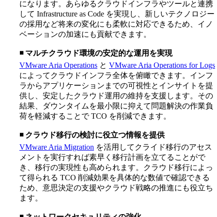
になります。あらゆるクラウドインフラやツールと連携
して Infrastructure as Code を実現し、新しいテクノロジー
の採用など将来の変化にも柔軟に対応できるため、イノ
ベーションの加速にも貢献できます。
◾️ マルチクラウド環境の安定的な運用を実現
VMware Aria Operations
と
VMware Aria Operations for Logs
によってクラウドインフラ全体を俯瞰できます。インフ
ラからアプリケーションまでの可視性とインサイトを提
供し、安定したクラウド運用の維持を支援します。その
結果、ダウンタイムを最小限に抑えて問題解決の作業負
荷を軽減することで TCO を削減できます。
◾️ クラウド移行の検討に役立つ情報を提供
VMware Aria Migration
を活用してクライド移行のアセス
メントを実行すれば素早く移行計画を立てることがで
き、移行の実現性も高められます。クラウド移行によっ
て得られる TCO 削減効果を具体的な数値で確認できる
ため、意思決定の支援やクラウド戦略の推進にも役立ち
ます。
◾️ ネットワークセキュリティの強化