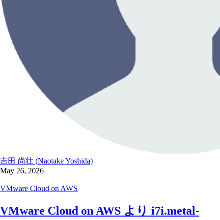
吉田 尚壮 (Naotake Yoshida)
May 26, 2026
VMware Cloud on AWS
VMware Cloud on AWS より i7i.metal-