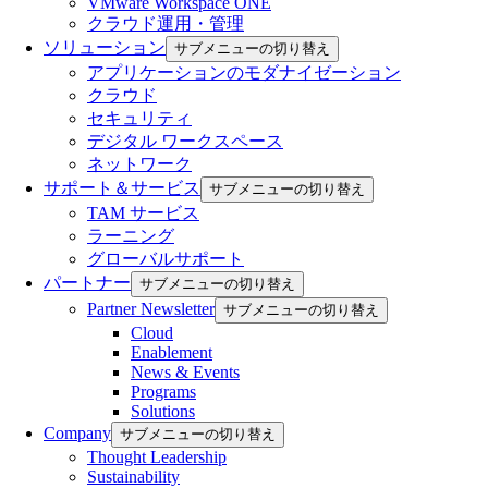
VMware Workspace ONE
クラウド運用・管理
ソリューション
サブメニューの切り替え
アプリケーションのモダナイゼーション
クラウド
セキュリティ
デジタル ワークスペース
ネットワーク
サポート＆サービス
サブメニューの切り替え
TAM サービス
ラーニング
グローバルサポート
パートナー
サブメニューの切り替え
Partner Newsletter
サブメニューの切り替え
Cloud
Enablement
News & Events
Programs
Solutions
Company
サブメニューの切り替え
Thought Leadership
Sustainability