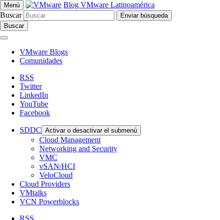
Blog VMware Latinoamérica
Menú
Buscar
Buscar
VMware Blogs
Comunidades
RSS
Twitter
LinkedIn
YouTube
Facebook
SDDC
Activar o desactivar el submenú
Cloud Management
Networking and Security
VMC
vSAN/HCI
VeloCloud
Cloud Providers
VMtalks
VCN Powerblocks
RSS