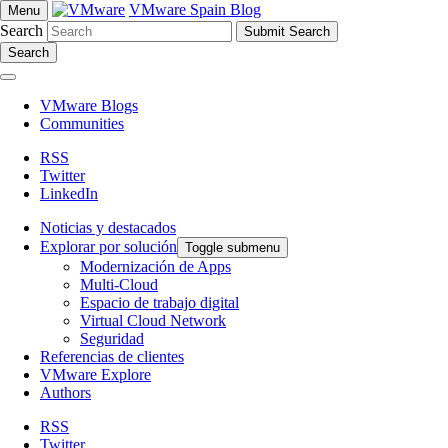
VMware Spain Blog
Menu
Search
Search
VMware Blogs
Communities
RSS
Twitter
LinkedIn
Noticias y destacados
Explorar por solución
Toggle submenu
Modernización de Apps
Multi-Cloud
Espacio de trabajo digital
Virtual Cloud Network
Seguridad
Referencias de clientes
VMware Explore
Authors
RSS
Twitter