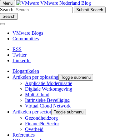
VMware Nederland Blog
Menu
Search
Search
VMware Blogs
Communities
RSS
Twitter
LinkedIn
Blogartikelen
Artikelen per oplossing
Toggle submenu
Applicatie Modernisatie
Digitale Werkomgeving
Multi-Cloud
Intrinsieke Beveiliging
Virtual Cloud Network
Artikelen per sector
Toggle submenu
Gezondheidzorg
Financiële Sector
Overheid
Referenties