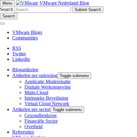
VMware Nederland Blog
Menu
Search
Search
VMware Blogs
Communities
RSS
Twitter
LinkedIn
Blogartikelen
Artikelen per oplossing
Toggle submenu
Applicatie Modernisatie
Digitale Werkomgeving
Multi-Cloud
Intrinsieke Beveiliging
Virtual Cloud Network
Artikelen per sector
Toggle submenu
Gezondheidzorg
Financiële Sector
Overheid
Referenties