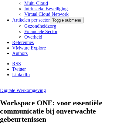
Multi-Cloud
Intrinsieke Beveiliging
Virtual Cloud Network
Artikelen per sector
Toggle submenu
Gezondheidzorg
Financiële Sector
Overheid
Referenties
VMware Explore
Authors
RSS
Twitter
LinkedIn
Digitale Werkomgeving
Workspace ONE: voor essentiële
communicatie bij onverwachte
gebeurtenissen