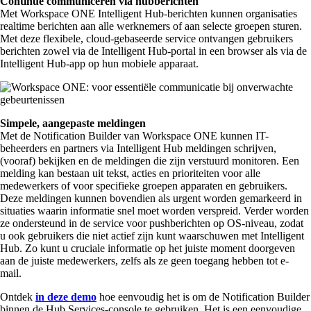
Continue communiceren via hubberichten
Met Workspace ONE Intelligent Hub-berichten kunnen organisaties
realtime berichten aan alle werknemers of aan selecte groepen sturen.
Met deze flexibele, cloud-gebaseerde service ontvangen gebruikers
berichten zowel via de Intelligent Hub-portal in een browser als via de
Intelligent Hub-app op hun mobiele apparaat.
Simpele, aangepaste meldingen
Met de Notification Builder van Workspace ONE kunnen IT-
beheerders en partners via Intelligent Hub meldingen schrijven,
(vooraf) bekijken en de meldingen die zijn verstuurd monitoren. Een
melding kan bestaan uit tekst, acties en prioriteiten voor alle
medewerkers of voor specifieke groepen apparaten en gebruikers.
Deze meldingen kunnen bovendien als urgent worden gemarkeerd in
situaties waarin informatie snel moet worden verspreid. Verder worden
ze ondersteund in de service voor pushberichten op OS-niveau, zodat
u ook gebruikers die niet actief zijn kunt waarschuwen met Intelligent
Hub. Zo kunt u cruciale informatie op het juiste moment doorgeven
aan de juiste medewerkers, zelfs als ze geen toegang hebben tot e-
mail.
Ontdek
in deze demo
hoe eenvoudig het is om de Notification Builder
binnen de Hub Services-console te gebruiken. Het is een eenvoudige