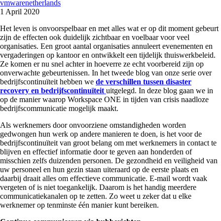
vmwarenetherlands
1 April 2020
Het leven is onvoorspelbaar en met alles wat er op dit moment gebeurt
zijn de effecten ook duidelijk zichtbaar en voelbaar voor veel
organisaties. Een groot aantal organisaties annuleert evenementen en
vergaderingen op kantoor en ontwikkelt een tijdelijk thuiswerkbeleid.
Ze komen er nu snel achter in hoeverre ze echt voorbereid zijn op
onverwachte gebeurtenissen. In het tweede blog van onze serie over
bedrijfscontinuïteit hebben we
de verschillen tussen disaster
recovery en bedrijfscontinuïteit
uitgelegd. In deze blog gaan we in
op de manier waarop Workspace ONE in tijden van crisis naadloze
bedrijfscommunicatie mogelijk maakt.
Als werknemers door onvoorziene omstandigheden worden
gedwongen hun werk op andere manieren te doen, is het voor de
bedrijfscontinuïteit van groot belang om met werknemers in contact te
blijven en effectief informatie door te geven aan honderden of
misschien zelfs duizenden personen. De gezondheid en veiligheid van
uw personeel en hun gezin staan uiteraard op de eerste plaats en
daarbij draait alles om effectieve communicatie. E-mail wordt vaak
vergeten of is niet toegankelijk. Daarom is het handig meerdere
communicatiekanalen op te zetten. Zo weet u zeker dat u elke
werknemer op tenminste één manier kunt bereiken.