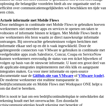
oplossing die belangrijke voordelen biedt als uw organisatie snel en
efficiënt over communicatiemogelijkheden wil beschikken ten tijde van
een crisis.
Actuele informatie met Mobile Flows
Door meldingen in combinatie met Mobile Flows te gebruiken hoeven
werknemers niet meerdere apps en services te openen om taken te
voltooien of informatie binnen te krijgen. Met Mobile Flows biedt u
uw werknemers één bron waarin ze direct nauwkeurige informatie
ontvangen. Bij onverwachte gebeurtenissen volgen berichten met
informatie elkaar snel op en dit is vaak ingewikkeld. Door de
geïntegreerde connectors van VMware te gebruiken in combinatie met
veelgebruikte apps zoals Salesforce, Concur, Coupa en ServiceNow
kunnen werknemers eenvoudig de status van een ticket bijwerken of
volgen op basis van de nieuwste informatie. U kunt een groot deel van
de applicatie-integraties implementeren met één klik en aangepaste
integraties maken. Ga voor meer informatie en open-source
documentatie naar de
GitHub-site van VMware
of
VMware {code}
.
De moderne werknemer eist realtime transparantie in
bedrijfscommunicatie en Mobile Flows met Workspace ONE helpt u
om dat doel te bereiken.
Het is nooit te laat om een bedrijfscontinuïteitsplan te ontwikkelen dat
rekening houdt met het onverwachte. Een doordacht
crisiscommunicatieplan houdt rekening met beperkte of