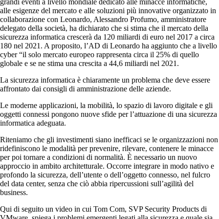
grandi eventi a livello mondiale dedicato alle minacce informatiche,
alle esigenze del mercato e alle soluzioni più innovative organizzato in
collaborazione con Leonardo, Alessandro Profumo, amministratore
delegato della società, ha dichiarato che si stima che il mercato della
sicurezza informatica crescerà da 120 miliardi di euro nel 2017 a circa
180 nel 2021. A proposito, l’AD di Leonardo ha aggiunto che a livello
cyber “il solo mercato europeo rappresenta circa il 25% di quello
globale e se ne stima una crescita a 44,6 miliardi nel 2021.
La sicurezza informatica è chiaramente un problema che deve essere
affrontato dai consigli di amministrazione delle aziende.
Le moderne applicazioni, la mobilità, lo spazio di lavoro digitale e gli
oggetti connessi pongono nuove sfide per l’attuazione di una sicurezza
informatica adeguata.
Riteniamo che gli investimenti siano inefficaci se le organizzazioni non
ridefiniscono le modalità per prevenire, rilevare, contenere le minacce
per poi tornare a condizioni di normalità. È necessario un nuovo
approccio in ambito architetturale. Occorre integrare in modo nativo e
profondo la sicurezza, dell’utente o dell’oggetto connesso, nel fulcro
del data center, senza che ciò abbia ripercussioni sull’agilità del
business.
Qui di seguito un video in cui Tom Com, SVP Security Products di
VMware, spiega i problemi emergenti legati alla sicurezza e quale sia