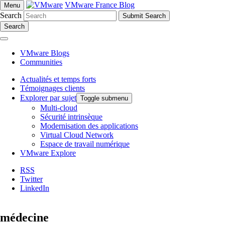
VMware France Blog
Menu
Search
Search
VMware Blogs
Communities
Actualités et temps forts
Témoignages clients
Explorer par sujet
Toggle submenu
Multi-cloud
Sécurité intrinsèque
Modernisation des applications
Virtual Cloud Network
Espace de travail numérique
VMware Explore
RSS
Twitter
LinkedIn
médecine