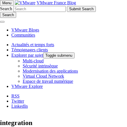
VMware France Blog
Menu
Search
Search
VMware Blogs
Communities
Actualités et temps forts
Témoignages clients
Explorer par sujet
Toggle submenu
Multi-cloud
Sécurité intrinsèque
Modernisation des applications
Virtual Cloud Network
Espace de travail numérique
VMware Explore
RSS
Twitter
LinkedIn
integration