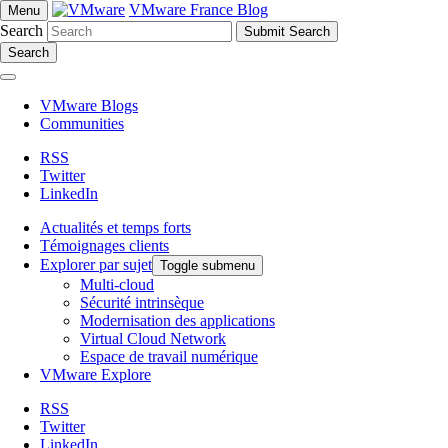
VMware France Blog
Menu
Search
Search
VMware Blogs
Communities
RSS
Twitter
LinkedIn
Actualités et temps forts
Témoignages clients
Explorer par sujet
Toggle submenu
Multi-cloud
Sécurité intrinsèque
Modernisation des applications
Virtual Cloud Network
Espace de travail numérique
VMware Explore
RSS
Twitter
LinkedIn