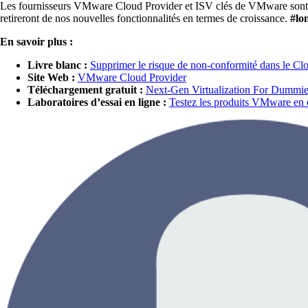
Les fournisseurs VMware Cloud Provider et ISV clés de VMware sont trè
retireront de nos nouvelles fonctionnalités en termes de croissance.
#lo
En savoir plus :
Livre blanc :
Supprimer le risque de non-conformité dans le Cl
Site Web :
VMware Cloud Provider
Téléchargement gratuit :
Next-Gen Virtualization For Dummie
Laboratoires d’essai en ligne :
Testez les produits VMware en qu