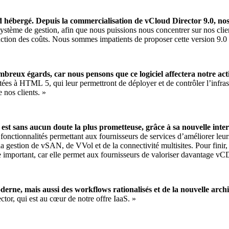
 hébergé. Depuis la commercialisation de vCloud Director 9.0, nos 
système de gestion, afin que nous puissions nous concentrer sur nos cl
tion des coûts. Nous sommes impatients de proposer cette version 9.0 à 
mbreux égards, car nous pensons que ce logiciel affectera notre acti
portées à HTML 5, qui leur permettront de déployer et de contrôler l’inf
 nos clients. »
est sans aucun doute la plus prometteuse, grâce à sa nouvelle inter
fonctionnalités permettant aux fournisseurs de services d’améliorer leur
estion de vSAN, de VVol et de la connectivité multisites. Pour finir, la
 rôle important, car elle permet aux fournisseurs de valoriser davantage v
rne, mais aussi des workflows rationalisés et de la nouvelle archit
tor, qui est au cœur de notre offre IaaS. »