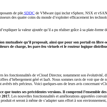
mposants de pile
SDDC
de VMware (qui inclut vSphere, NSX et vSAN) et
isseurs des quatre coins du monde d’exploiter efficacement les techno
d’expliquer la valeur ajoutée qu’il a pu réaliser grâce à sa plate-form
tion mutualisée qu’il proposait, ainsi que pour son portail en libre
titeurs de charge, les pare-feu virtuels et le routeur logique distr
 les fonctionnalités de vCloud Director, notamment son évolutivité, dig
ux offres d’hébergement géré et IaaS. Nous sommes ravis de voir que de n
nt avérés très précieux. Voici quelques-uns de leurs avis concernant vCl
ce que toutes ses précédentes versions. Il comprend l’ensemble de
e 2017.
Les nouvelles fonctionnalités et améliorations apportées convaincr
e produit et seront à même de s’adapter sans effort à son environnement