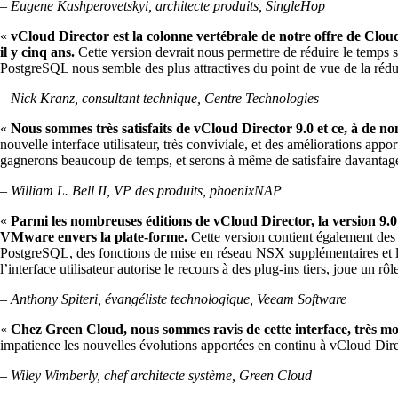
–
Eugene Kashperovetskyi, architecte produits, SingleHop
«
vCloud Director est la colonne vertébrale de notre offre de Cloud
il y cinq ans.
Cette version devrait nous permettre de réduire le temps 
PostgreSQL nous semble des plus attractives du point de vue de la réduc
–
Nick Kranz, consultant technique, Centre Technologies
«
Nous sommes très satisfaits de vCloud Director 9.0 et ce, à de no
nouvelle interface utilisateur, très conviviale, et des améliorations ap
gagnerons beaucoup de temps, et serons à même de satisfaire davantage
– William L. Bell II, VP des produits, phoenixNAP
«
Parmi les nombreuses éditions de vCloud Director, la version 9.0 
VMware envers la plate-forme.
Cette version contient également des 
PostgreSQL, des fonctions de mise en réseau NSX supplémentaires et la g
l’interface utilisateur autorise le recours à des plug-ins tiers, joue un
– Anthony Spiteri, évangéliste technologique, Veeam Software
«
Chez Green Cloud, nous sommes ravis de cette interface, très mode
impatience les nouvelles évolutions apportées en continu à vCloud Direc
– Wiley Wimberly, chef architecte système, Green Cloud