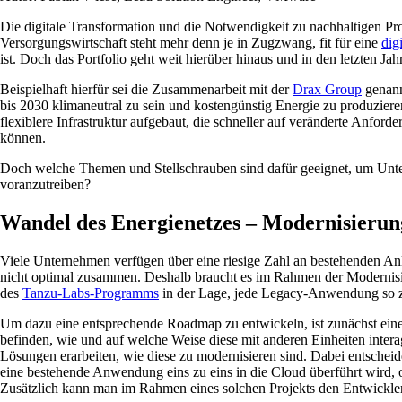
Die digitale Transformation und die Notwendigkeit zu nachhaltigen Pr
Versorgungswirtschaft steht mehr denn je in Zugzwang, fit für eine
dig
ist. Doch das Portfolio geht weit hierüber hinaus und in den letzten J
Beispielhaft hierfür sei die Zusammenarbeit mit der
D
rax Group
genannt
bis 2030 klimaneutral zu sein und kostengünstig Energie zu produzie
flexiblere Infrastruktur aufgebaut, die schneller auf veränderte Anfo
können.
Doch welche Themen und Stellschrauben sind dafür geeignet, um Unter
voranzutreiben?
Wandel des Energienetzes – Modernisierun
Viele Unternehmen verfügen über eine riesige Zahl an bestehenden Anl
nicht optimal zusammen. Deshalb braucht es im Rahmen der Modernisie
des
Tanzu-Labs-Programms
in der Lage, jede Legacy-Anwendung so zu
Um dazu eine entsprechende Roadmap zu entwickeln, ist zunächst ei
befinden, wie und auf welche Weise diese mit anderen Einheiten interag
Lösungen erarbeiten, wie diese zu modernisieren sind. Dabei entsche
eine bestehende Anwendung eins zu eins in die Cloud überführt wird, o
Zusätzlich kann man im Rahmen eines solchen Projekts den Entwickle