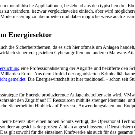
llem monolithische Applikationen, bestehend aus den typischen drei E
s zu verändern, ist zwar vergleichsweise einfach, aber wird möglicher
er Modernisierung zu überarbeiten und dabei möglicherweise auch zus
 im Energiesektor
ch die Sicherheitsthemen, da es sich hier oftmals um Anlagen handelt, d
e wirklich sicher vor gezielten Cyberangriffen und anderen Malware-Att
ersuchung
eine Professionalisierung der Angriffe und bezifferte den S
Milliarden Euro. Aus dem Umfeld der organisierten Kriminalität kamen
icht gemeldet
. Die Energiewirtschaft ist hier traditionell – schon seit
tsstrategie für Energie produzierende Anlagenbetreiber sein wird. VMwa
ränkt den Zugriff auf IT-Ressourcen mithilfe strenger Identitäts- und G
liche Sicherheit im Hinblick auf Prozesse, Anwendungsdaten und Endpoi
 heute bereits über einen hohen Schutz verfügt, die Operational Technol
esondere angesichts der großen Zahl an angeschlossenen Dienstleistern
Das gilt sowohl für die einzelnen Kraftwerke als auch für das gesamte V