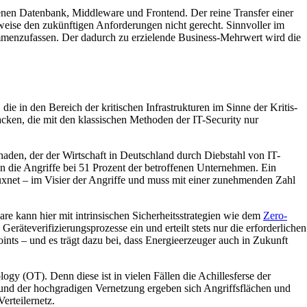
benen Datenbank, Middleware und Frontend. Der reine Transfer einer
weise den zukünftigen Anforderungen nicht gerecht. Sinnvoller im
ammenzufassen. Der dadurch zu erzielende Business-Mehrwert wird die
ie in den Bereich der kritischen Infrastrukturen im Sinne der Kritis-
acken, die mit den klassischen Methoden der IT-Security nur
chaden, der der Wirtschaft in Deutschland durch Diebstahl von IT-
 die Angriffe bei 51 Prozent der betroffenen Unternehmen. Ein
 Stuxnet – im Visier der Angriffe und muss mit einer zunehmenden Zahl
re kann hier mit intrinsischen Sicherheitsstrategien wie dem
Zero-
eräteverifizierungsprozesse ein und erteilt stets nur die erforderlichen
nts – und es trägt dazu bei, dass Energieerzeuger auch in Zukunft
ogy (OT). Denn diese ist in vielen Fällen die Achillesferse der
 und der hochgradigen Vernetzung ergeben sich Angriffsflächen und
erteilernetz.