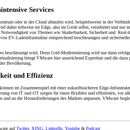
intensive Services
nzentrum oder in der Cloud ablaufen wird, beispielsweise in der Verbi
 daher teilweise im Edge, also im Gerät selbst, verarbeitet und nur in
ie Notwendigkeit von Themen wie Skalierbarkeit, Sicherheit und Real
n EV-Ladeinfrastruktur entsprechend beschleunigen und sicherstellen 
 beschleunigt wird. Denn Grid-Modernisierung wird nur dann erfolgrei
tualisierung bringt VMware hier ausreichend Expertisie und die dazu p
 der Bevölkerung.
keit und Effizienz
önnen im Zusammenspiel mit einer zukunftssicheren Edge-Infrastruktu
erung von IT und OT sorgen für einen flexiblen und effizienten, vor al
ren und an die Herausforderungen des Marktes anpassen. VMware begle
ware auf
Twitter
,
XING
,
LinkedIn
,
Youtube
&
Podcast