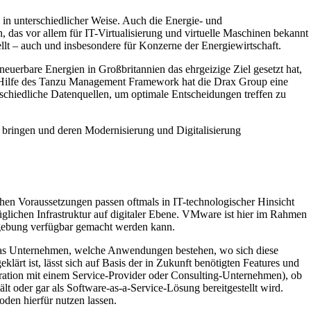
in unterschiedlicher Weise. Auch die Energie- und
das vor allem für IT-Virtualisierung und virtuelle Maschinen bekannt
tellt – auch und insbesondere für Konzerne der Energiewirtschaft.
neuerbare Energien in Großbritannien das ehrgeizige Ziel gesetzt hat,
it Hilfe des Tanzu Management Framework hat die Drax Group eine
rschiedliche Datenquellen, um optimale Entscheidungen treffen zu
 bringen und deren Modernisierung und Digitalisierung
hen Voraussetzungen passen oftmals in IT-technologischer Hinsicht
lichen Infrastruktur auf digitaler Ebene. VMware ist hier im Rahmen
mgebung verfügbar gemacht werden kann.
 das Unternehmen, welche Anwendungen bestehen, wo sich diese
ärt ist, lässt sich auf Basis der in Zukunft benötigten Features und
ration mit einem Service-Provider oder Consulting-Unternehmen), ob
 oder gar als Software-as-a-Service-Lösung bereitgestellt wird.
en hierfür nutzen lassen.