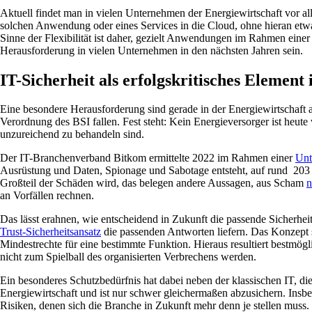
Aktuell findet man in vielen Unternehmen der Energiewirtschaft vor a
solchen Anwendung oder eines Services in die Cloud, ohne hieran etwa
Sinne der Flexibilität ist daher, gezielt Anwendungen im Rahmen ein
Herausforderung in vielen Unternehmen in den nächsten Jahren sein.
IT-Sicherheit als erfolgskritisches Element
Eine besondere Herausforderung sind gerade in der Energiewirtschaft au
Verordnung des BSI fallen. Fest steht: Kein Energieversorger ist heut
unzureichend zu behandeln sind.
Der IT-Branchenverband Bitkom ermittelte 2022 im Rahmen einer
Unt
Ausrüstung und Daten, Spionage und Sabotage entsteht, auf rund 203 
Großteil der Schäden wird, das belegen andere Aussagen, aus Scham
n
an Vorfällen rechnen.
Das lässt erahnen, wie entscheidend in Zukunft die passende Sicherhei
Trust-Sicherheitsansatz
die passenden Antworten liefern. Das Konzept sch
Mindestrechte für eine bestimmte Funktion. Hieraus resultiert bestmög
nicht zum Spielball des organisierten Verbrechens werden.
Ein besonderes Schutzbedürfnis hat dabei neben der klassischen IT, die
Energiewirtschaft und ist nur schwer gleichermaßen abzusichern. Insb
Risiken, denen sich die Branche in Zukunft mehr denn je stellen muss. 