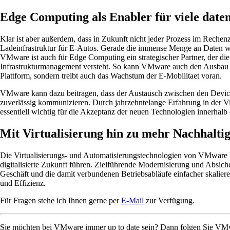
Edge Computing als Enabler für viele daten
Klar ist aber außerdem, dass in Zukunft nicht jeder Prozess im Reche
Ladeinfrastruktur für E-Autos. Gerade die immense Menge an Daten wird
VMware ist auch für Edge Computing ein strategischer Partner, der d
Infrastrukturmanagement versteht. So kann VMware auch den Ausbau vo
Plattform, sondern treibt auch das Wachstum der E-Mobilitaet voran.
VMware kann dazu beitragen, dass der Austausch zwischen den Devices
zuverlässig kommunizieren. Durch jahrzehntelange Erfahrung in der Vir
essentiell wichtig für die Akzeptanz der neuen Technologien innerhalb
Mit Virtualisierung hin zu mehr Nachhaltig
Die Virtualisierungs- und Automatisierungstechnologien von VMware k
digitalisierte Zukunft führen. Zielführende Modernisierung und Absich
Geschäft und die damit verbundenen Betriebsabläufe einfacher skalie
und Effizienz.
Für Fragen stehe ich Ihnen gerne per
E-Mail
zur Verfügung.
Sie möchten bei VMware immer up to date sein? Dann folgen Sie VM