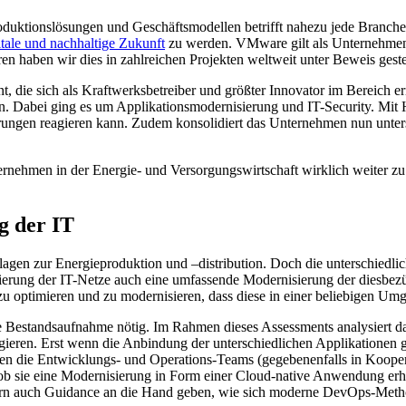
oduktionslösungen und Geschäftsmodellen betrifft nahezu jede Branche 
itale und nachhaltige Zukunft
zu werden. VMware gilt als Unternehmen, 
ahren haben wir dies in zahlreichen Projekten weltweit unter Beweis ges
, die sich als Kraftwerksbetreiber und größter Innovator im Bereich er
ren. Dabei ging es um Applikationsmodernisierung und IT-Security. M
rderungen reagieren kann. Zudem konsolidiert das Unternehmen nun unte
nehmen in der Energie- und Versorgungswirtschaft wirklich weiter zu
g der IT
agen zur Energieproduktion und –distribution. Doch die unterschiedlic
rung der IT-Netze auch eine umfassende Modernisierung der diesbezüg
 optimieren und zu modernisieren, dass diese in einer beliebigen U
ne Bestandsaufnahme nötig. Im Rahmen dieses Assessments analysiert
ieren. Erst wenn die Anbindung der unterschiedlichen Applikationen gekl
iden die Entwicklungs- und Operations-Teams (gegebenenfalls in Koope
b sie eine Modernisierung in Form einer Cloud-native Anwendung erhält
rn auch Guidance an die Hand geben, wie sich moderne DevOps-Method