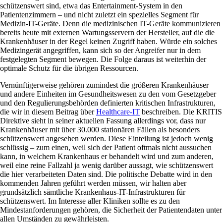
schützenswert sind, etwa das Entertainment-System in den
Patientenzimmern – und nicht zuletzt ein spezielles Segment für
Medizin-IT-Geräte. Denn die medizinischen IT-Geräte kommunizieren
bereits heute mit externen Wartungsservern der Hersteller, auf die die
Krankenhäuser in der Regel keinen Zugriff haben. Würde ein solches
Medizingerät angegriffen, kann sich so der Angreifer nur in dem
festgelegten Segment bewegen. Die Folge daraus ist weiterhin der
optimale Schutz für die übrigen Ressourcen.
Vernünftigerweise gehören zumindest die größeren Krankenhäuser
und andere Einheiten im Gesundheitswesen zu den vom Gesetzgeber
und den Regulierungsbehörden definierten kritischen Infrastrukturen,
die wir in diesem Beitrag über
Healthcare-IT
beschreiben.
Die KRITIS
Direktive sieht in seiner aktuellen Fassung allerdings vor, dass nur
Krankenhäuser mit über 30.000 stationären Fällen als besonders
schützenswert angesehen werden. Diese Einteilung ist jedoch wenig
schlüssig – zum einen, weil sich der Patient oftmals nicht aussuchen
kann, in welchem Krankenhaus er behandelt wird und zum anderen,
weil eine reine Fallzahl ja wenig darüber aussagt, wie schützenswert
die hier verarbeiteten Daten sind. Die politische Debatte wird in den
kommenden Jahren geführt werden müssen, wir halten aber
grundsätzlich sämtliche Krankenhaus-IT-Infrastrukturen für
schützenswert. Im Interesse aller Kliniken sollte es zu den
Mindestanforderungen gehören, die Sicherheit der Patientendaten unter
allen Umständen zu gewährleisten.