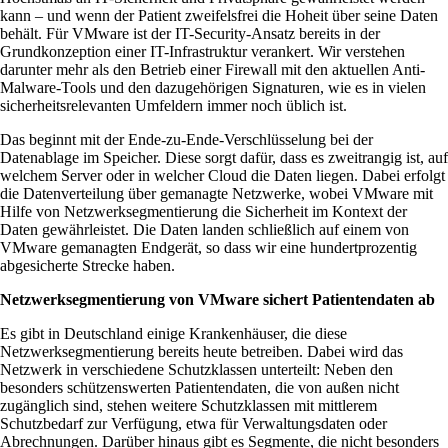
kann – und wenn der Patient zweifelsfrei die Hoheit über seine Daten
behält. Für VMware ist der IT-Security-Ansatz bereits in der
Grundkonzeption einer IT-Infrastruktur verankert. Wir verstehen
darunter mehr als den Betrieb einer Firewall mit den aktuellen Anti-
Malware-Tools und den dazugehörigen Signaturen, wie es in vielen
sicherheitsrelevanten Umfeldern immer noch üblich ist.
Das beginnt mit der Ende-zu-Ende-Verschlüsselung bei der
Datenablage im Speicher. Diese sorgt dafür, dass es zweitrangig ist, auf
welchem Server oder in welcher Cloud die Daten liegen. Dabei erfolgt
die Datenverteilung über gemanagte Netzwerke, wobei VMware mit
Hilfe von Netzwerksegmentierung die Sicherheit im Kontext der
Daten gewährleistet. Die Daten landen schließlich auf einem von
VMware gemanagten Endgerät, so dass wir eine hundertprozentig
abgesicherte Strecke haben.
Netzwerksegmentierung von VMware sichert Patientendaten ab
Es gibt in Deutschland einige Krankenhäuser, die diese
Netzwerksegmentierung bereits heute betreiben. Dabei wird das
Netzwerk in verschiedene Schutzklassen unterteilt: Neben den
besonders schützenswerten Patientendaten, die von außen nicht
zugänglich sind, stehen weitere Schutzklassen mit mittlerem
Schutzbedarf zur Verfügung, etwa für Verwaltungsdaten oder
Abrechnungen. Darüber hinaus gibt es Segmente, die nicht besonders