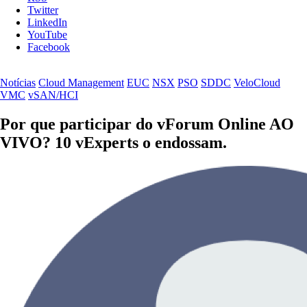
Twitter
LinkedIn
YouTube
Facebook
Notícias
Cloud Management
EUC
NSX
PSO
SDDC
VeloCloud
VMC
vSAN/HCI
Por que participar do vForum Online AO
VIVO? 10 vExperts o endossam.