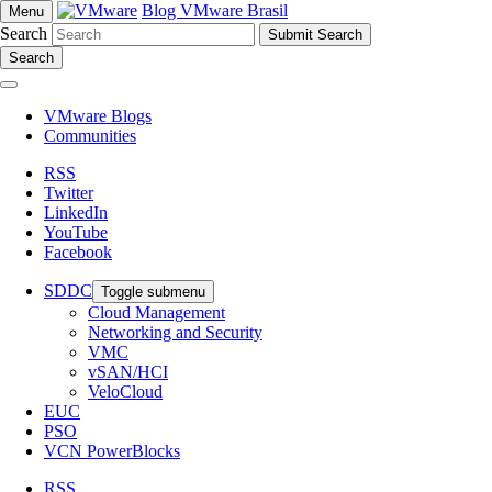
Blog VMware Brasil
Menu
Search
Search
VMware Blogs
Communities
RSS
Twitter
LinkedIn
YouTube
Facebook
SDDC
Toggle submenu
Cloud Management
Networking and Security
VMC
vSAN/HCI
VeloCloud
EUC
PSO
VCN PowerBlocks
RSS