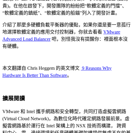
貴)。在他在啟發下，開發團隊的紛紛把“軟體定義的門擋”、
“軟體定義的鎮紙”、“軟體定義的船錨”列入了開發計畫。
介紹了那麼多硬體負載平衡器的優點，如果你還是要一意孤行
地選擇軟體定義的應用交付控制器，你就去看看
VMware
Advanced Load Balancer
吧，別怪我沒有提醒你：裡面根本沒
有硬體。
本文翻譯自 Chris Heggem 的英文博文
9 Reasons Why
Hardware Is Better Than Software
。
擴展閱讀
VMware 和 Intel 攜手網路和安全轉型，共同打造虛擬雲網路
(Virtual Cloud Network)，為數位化時代確定網路發展前景。虛
擬雲網路基於運行在 Intel 架構上的 NSX 技術而構建， 跨資
料中心、雲、邊緣環境和任意硬體基礎架構提供無處不在的基