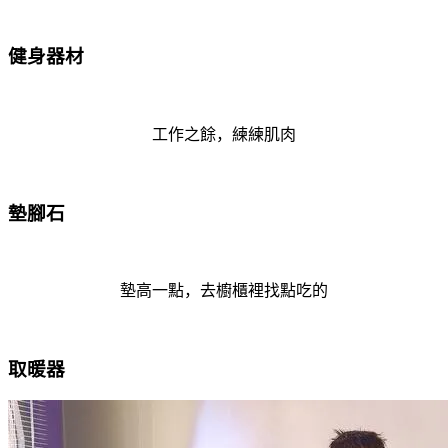
健身器材
工作之餘，練練肌肉
墊腳石
墊高一點，去櫥櫃裡找點吃的
取暖器