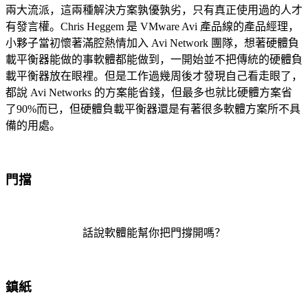
兩大流派，這兩種解決方案孰優孰劣，只有真正使用過的人才
有發言權。Chris Heggem 是 VMware Avi 產品線的產品經理，
小夥子當初懷著滿腔熱情加入 Avi Network 團隊，想著硬體負
載平衡器能做的事軟體都能做到，一開始並不把傳統的硬體負
載平衡器放在眼裡。
但是工作過幾周後才發現自己看走眼了，
都說 Avi Networks 的方案能省錢，但最多也就比硬體方案省
了90%而已，但硬體負載平衡器還是有著很多軟體方案所不具
備的用處。
門擋
話說軟體能幫你把門撐開嗎？
鎮紙