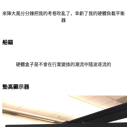
來陣大風分分鐘把我的考卷吹亂了，幸虧了我的硬體負載平衡
器
船錨
硬體盒子是不會在行業變換的潮流中隨波逐流的
墊高顯示器