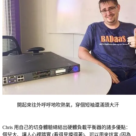
開起來往外呼呼地吹熱氣，穿個短袖還滿頭大汗
Chris 用自己的切身體驗總結出硬體負載平衡器的諸多優點：
個兒大、讓人心裡踏實 (看得見摸得著)、可以用來炫富 (因為