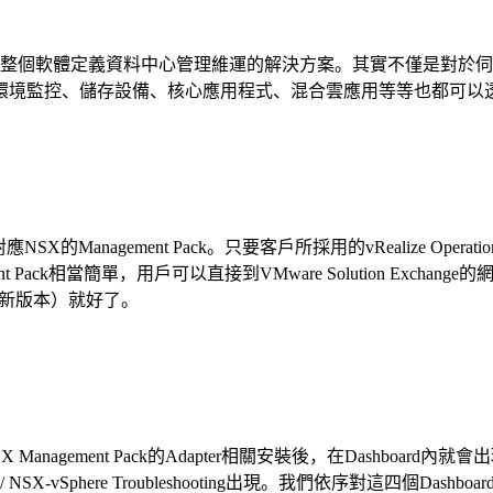
are提供企業進行整個軟體定義資料中心管理維運的解決方案。其實不僅是對於伺服
監控、儲存設備、核心應用程式、混合雲應用等等也都可以透過vReal
agement Pack。只要客戶所採用的vRealize Operations
ack相當簡單，用戶可以直接到VMware Solution Exchange的網
（或後續最新版本）就好了。
 Management Pack的Adapter相關安裝後，在Dashboard內就會
Object Path / NSX-vSphere Troubleshooting出現。我們依序對這四