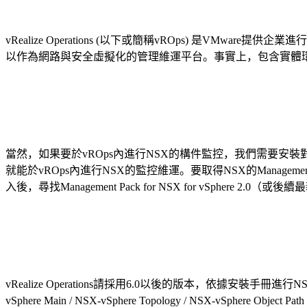
vRealize Operations (以下或簡稱vROps) 是VMw
以作為網路與安全虛擬化的管理維運平台。
事實上，包含實體環境
當然，如果要於vROps內進行NSX的構件監控，我們需要安裝對應NSX的Man
就能於vROps內進行NSX的監控維運。要取得NSX的Management P
入後，尋找Management Pack for NSX for vSphere 2.0
vRealize Operations請採用6.0以後的版本，依據安裝手冊進行NSX
vSphere Main / NSX-vSphere Topology / NSX-vSphere 