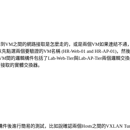
到VM之間的網路接取是怎麼走的，或是兩個VM如果連結不通，
先點選兩個要驗證的VM名稱 (HR-Web-01 and HR-AP-01)，然
個VM間的邏輯構件包括了Lab-Web-Tier與Lab-AP-Tier
所接取的實體交換器。
進行簡易的測試，比如說確認兩個Hosts之間的VXLAN Tun