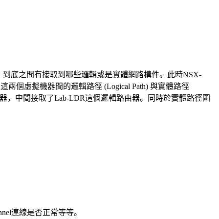
到底之間有接取到哪些邏輯或是實體網路構件。此時NSX-
後這兩個虛擬機器間的邏輯路徑 (Logical Path) 與實體路徑
兩個邏輯交換器，中間接取了Lab-LDR這個邏輯路由器。同時於實體路徑圖
nel連線是否正常等等。