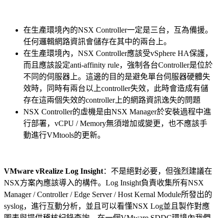
在生產環境內的NSX Controller一定是三台，互為備援。
任何邏輯網路資訊會儲存在其中的兩台上。
在生產環境內，NSX Controller應該受vSphere HA保護，
而且應該設定anti-affinity rule，強制各台Controller是位於
不同的伺服器上。這邊的目的是避免單台伺服器硬體失
效時，同時有兩台以上controller失效，此時會造成有儲
存在這兩個失效的controller上的網路資訊逸失的問題
NSX Controller的虛機是由NSX Manager於安裝過程中進
行部署，vCPU / Memory無須增加或變更，也不應該手
動進行VMtools的更新。
VMware vRealize Log Insight
：不是絕對必要，但強烈建議在
NSX方案內應該導入的構件。Log Insight負責收集所有NSX
Manager / Controller / Edge Server / Host Kernal Module所發出的
syslog，進行互動分析，並且可以看懂NSX Log並且製作對應
圖表與提供稽核紀錄查詢。在一個VMware SDDC環境內我們