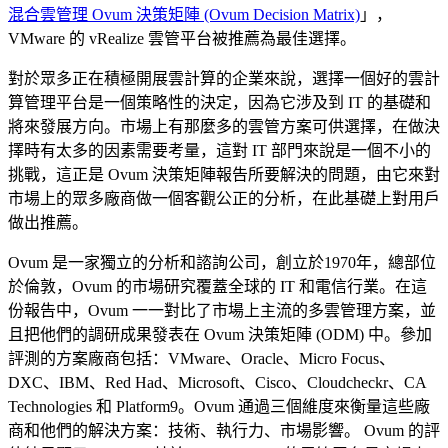
混合雲管理 Ovum 決策矩陣 (Ovum Decision Matrix)
」，
VMware 的 vRealize 雲管平台被推薦為最佳選擇。
對於眾多正在積極開展雲計算的企業來說，選擇一個好的雲計
算管理平台是一個策略性的決定，因為它涉及到 IT 的基礎和
將來發展方向。市場上有那麼多的雲管方案可供選擇，在做決
擇時有太多的因素需要考量，這對 IT 部門來說是一個不小的
挑戰，這正是 Ovum 決策矩陣報告所要解決的問題，由它來對
市場上的眾多廠商做一個客觀公正的分析，在此基礎上對用戶
做出推薦。
Ovum 是一家獨立的分析和諮詢公司，創立於1970年，總部位
於倫敦，Ovum 的市場研究覆蓋全球的 IT 和電信行業。在這
份報告中，Ovum 一一對比了市場上主流的多雲管理方案，並
且把他們的調研成果發表在 Ovum 決策矩陣 (ODM) 中。參加
評測的方案廠商包括：VMware、Oracle、Micro Focus、
DXC、IBM、Red Had、Microsoft、Cisco、Cloudcheckr、CA
Technologies 和 Platform9。Ovum 通過三個維度來衡量這些廠
商和他們的解決方案：技術、執行力、市場影響。 Ovum 的評