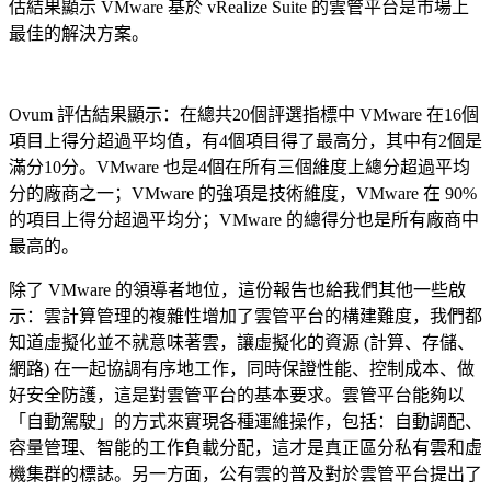
估結果顯示 VMware 基於 vRealize Suite 的雲管平台是市場上
最佳的解決方案。
Ovum 評估結果顯示：在總共20個評選指標中 VMware 在16個
項目上得分超過平均值，有4個項目得了最高分，其中有2個是
滿分10分。VMware 也是4個在所有三個維度上總分超過平均
分的廠商之一；VMware 的強項是技術維度，VMware 在 90%
的項目上得分超過平均分；VMware 的總得分也是所有廠商中
最高的。
除了 VMware 的領導者地位，這份報告也給我們其他一些啟
示：雲計算管理的複雜性增加了雲管平台的構建難度，我們都
知道虛擬化並不就意味著雲，讓虛擬化的資源 (計算、存儲、
網路) 在一起協調有序地工作，同時保證性能、控制成本、做
好安全防護，這是對雲管平台的基本要求。雲管平台能夠以
「自動駕駛」的方式來實現各種運維操作，包括：自動調配、
容量管理、智能的工作負載分配，這才是真正區分私有雲和虛
機集群的標誌。另一方面，公有雲的普及對於雲管平台提出了